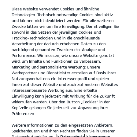
Diese Website verwendet Cookies und ähnliche
open
Technologien. Technisch notwendige Cookies sind aktiv
menu
und können nicht deaktiviert werden. Für alle weiteren
KONTAKT
Zwecke bitten wir um Ihre Einwilligung. Damit willigen Sie
sowohl in das Setzen der jeweiligen Cookies und
Tracking-Technologien und in die anschließende
Der Kia EV2
Probefahrt / Angebot
Verarbeitung der dadurch erhobenen Daten zu den
nachfolgend genannten Zwecken ein: Analyse und
...
...
DER KIA EV2
Konfigurator
Performance: Wir messen, wie unsere Website genutzt
wird, um Inhalte und Funktionen zu verbessern.
Marketing und personalisierte Werbung: Unsere
Werbepartner und Dienstleister erstellen auf Basis Ihres
Nutzungsverhaltens ein Interessenprofil und spielen
Ihnen auf dieser Website und auch auf anderen Websites
interessenbasierte Werbung aus. Eine erteilte
Einwilligung kann jederzeit mit Wirkung für die Zukunft
widerrufen werden. Über den Button „Cookies“ in der
Kopfzeile gelangen Sie jederzeit zur Anpassung Ihrer
Präferenzen.
Weitere Informationen zu den eingesetzten Anbietern,
Speicherdauern und Ihren Rechten finden Sie in unserer
Datenschutzerklärung.
> Datenschutz
> Impressum