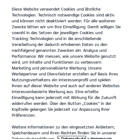
Diese Website verwendet Cookies und ähnliche
open
Technologien. Technisch notwendige Cookies sind aktiv
menu
und können nicht deaktiviert werden. Für alle weiteren
KONTAKT
Zwecke bitten wir um Ihre Einwilligung. Damit willigen Sie
sowohl in das Setzen der jeweiligen Cookies und
Tracking-Technologien und in die anschließende
Der Kia K4
Probefahrt / Angebot
Verarbeitung der dadurch erhobenen Daten zu den
nachfolgend genannten Zwecken ein: Analyse und
...
...
DER KIA K4
Konfigurator
Performance: Wir messen, wie unsere Website genutzt
Der neue Kia K4.
wird, um Inhalte und Funktionen zu verbessern.
Marketing und personalisierte Werbung: Unsere
Werbepartner und Dienstleister erstellen auf Basis Ihres
Komfort in jedem Detail.
Nutzungsverhaltens ein Interessenprofil und spielen
Ihnen auf dieser Website und auch auf anderen Websites
interessenbasierte Werbung aus. Eine erteilte
Einwilligung kann jederzeit mit Wirkung für die Zukunft
widerrufen werden. Über den Button „Cookies“ in der
Kopfzeile gelangen Sie jederzeit zur Anpassung Ihrer
Präferenzen.
Weitere Informationen zu den eingesetzten Anbietern,
Speicherdauern und Ihren Rechten finden Sie in unserer
Datenschutzerklärung.
> Datenschutz
> Impressum