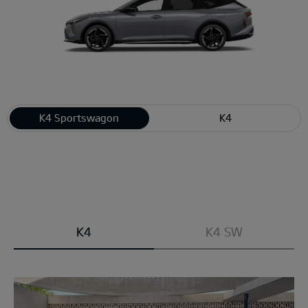
K4 Sportswagon
K4
Modell
K4
K4 SW
wählen: