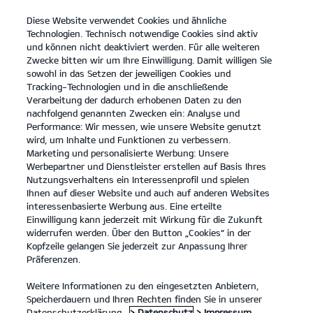
Diese Website verwendet Cookies und ähnliche
open
Technologien. Technisch notwendige Cookies sind aktiv
menu
und können nicht deaktiviert werden. Für alle weiteren
KONTAKT
Zwecke bitten wir um Ihre Einwilligung. Damit willigen Sie
sowohl in das Setzen der jeweiligen Cookies und
Tracking-Technologien und in die anschließende
Der EV4
Probefahrt / Angebot
Verarbeitung der dadurch erhobenen Daten zu den
nachfolgend genannten Zwecken ein: Analyse und
...
...
DER EV4
Konfigurator
Performance: Wir messen, wie unsere Website genutzt
Der Kia EV4
wird, um Inhalte und Funktionen zu verbessern.
Marketing und personalisierte Werbung: Unsere
Werbepartner und Dienstleister erstellen auf Basis Ihres
Entdecke die Welt in neuem Licht.
Nutzungsverhaltens ein Interessenprofil und spielen
Ihnen auf dieser Website und auch auf anderen Websites
interessenbasierte Werbung aus. Eine erteilte
Einwilligung kann jederzeit mit Wirkung für die Zukunft
widerrufen werden. Über den Button „Cookies“ in der
Kopfzeile gelangen Sie jederzeit zur Anpassung Ihrer
Präferenzen.
Weitere Informationen zu den eingesetzten Anbietern,
Speicherdauern und Ihren Rechten finden Sie in unserer
Datenschutzerklärung.
> Datenschutz
> Impressum