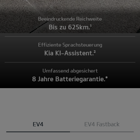
Beeindruckende Reichweite
Bis zu 625km.¹
Effiziente Sprachsteuerung
Kia KI-Assistent.²
Umfassend abgesichert
8 Jahre Batteriegarantie.*
Modell
EV4
EV4 Fastback
wählen: