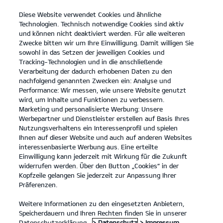
Diese Website verwendet Cookies und ähnliche
open
Technologien. Technisch notwendige Cookies sind aktiv
menu
und können nicht deaktiviert werden. Für alle weiteren
KONTAKT
Zwecke bitten wir um Ihre Einwilligung. Damit willigen Sie
sowohl in das Setzen der jeweiligen Cookies und
Tracking-Technologien und in die anschließende
Der Kia EV9
Probefahrt
Verarbeitung der dadurch erhobenen Daten zu den
nachfolgend genannten Zwecken ein: Analyse und
...
...
DER KIA EV9
Konfigurator
Performance: Wir messen, wie unsere Website genutzt
Der vollelektrische Kia
wird, um Inhalte und Funktionen zu verbessern.
Marketing und personalisierte Werbung: Unsere
EV9.
Werbepartner und Dienstleister erstellen auf Basis Ihres
Nutzungsverhaltens ein Interessenprofil und spielen
Ihnen auf dieser Website und auch auf anderen Websites
Entdecke eine Welt voller
interessenbasierte Werbung aus. Eine erteilte
Einwilligung kann jederzeit mit Wirkung für die Zukunft
Möglichkeiten.
widerrufen werden. Über den Button „Cookies“ in der
Kopfzeile gelangen Sie jederzeit zur Anpassung Ihrer
Präferenzen.
Weitere Informationen zu den eingesetzten Anbietern,
Speicherdauern und Ihren Rechten finden Sie in unserer
Datenschutzerklärung.
> Datenschutz
> Impressum